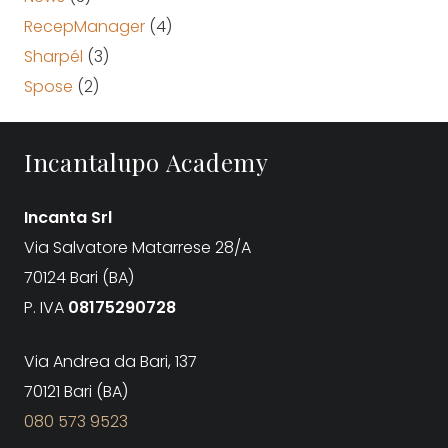
RecepManager
(4)
Sharpél
(3)
Spose
(2)
Incantalupo Academy
Incanta Srl
Via Salvatore Matarrese 28/A
70124 Bari (BA)
P. IVA
08175290728
Via Andrea da Bari, 137
70121 Bari (BA)
080 573 9523