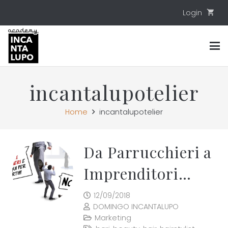
Login
shopping_cart
incantalupotelier
Home
incantalupotelier
Da Parrucchieri a
Imprenditori…
12/09/2018
DOMINGO INCANTALUPO
Marketing