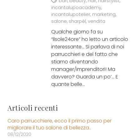
bari
,
beauty
,
hair
,
hairstylist
,
incantalupoacademy
,
incantalupotelier
,
marketing
,
salone
,
sharpél
,
vendita
Qualche giorno fa su
“ilsole24ore” ho letto un articolo
interessante… Si parlava di noi
parrucchieri e del fatto che
stiamo diventando
manager/imprenditori! Ma
davvero? Guarda un po’… E
quante belle…
Articoli recenti
Caro parrucchiere, ecco il primo passo per
migliorare il tuo salone di bellezza..
08/12/2020