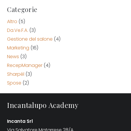
Categorie
Altro
(5)
Da.Ve.F.A.
(3)
Gestione del salone
(4)
Marketing
(16)
News
(3)
RecepManager
(4)
Sharpél
(3)
Spose
(2)
Incantalupo Academy
Incanta Srl
Via Salvatore Matarrese 28/A