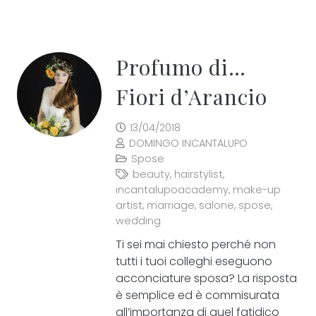
Profumo di…
Fiori d’Arancio
13/04/2018
DOMINGO INCANTALUPO
Spose
beauty
,
hairstylist
,
incantalupoacademy
,
make-up
artist
,
marriage
,
salone
,
spose
,
wedding
Ti sei mai chiesto perché non
tutti i tuoi colleghi eseguono
acconciature sposa? La risposta
è semplice ed è commisurata
all’importanza di quel fatidico