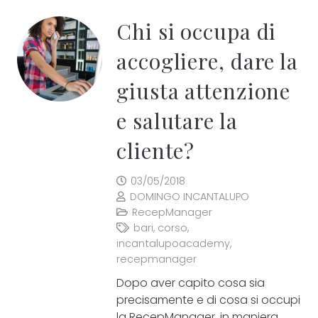
Chi si occupa di
accogliere, dare la
giusta attenzione
e salutare la
cliente?
03/05/2018
DOMINGO INCANTALUPO
RecepManager
bari
,
corso
,
incantalupoacademy
,
recepmanager
Dopo aver capito cosa sia
precisamente e di cosa si occupi
la RecepManager, in maniera