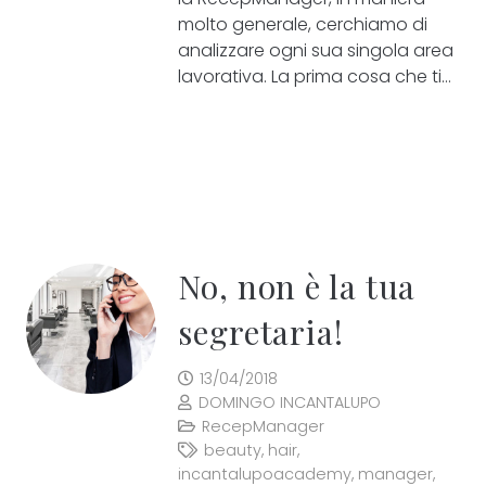
molto generale, cerchiamo di
analizzare ogni sua singola area
lavorativa. La prima cosa che ti…
No, non è la tua
segretaria!
13/04/2018
DOMINGO INCANTALUPO
RecepManager
beauty
,
hair
,
incantalupoacademy
,
manager
,