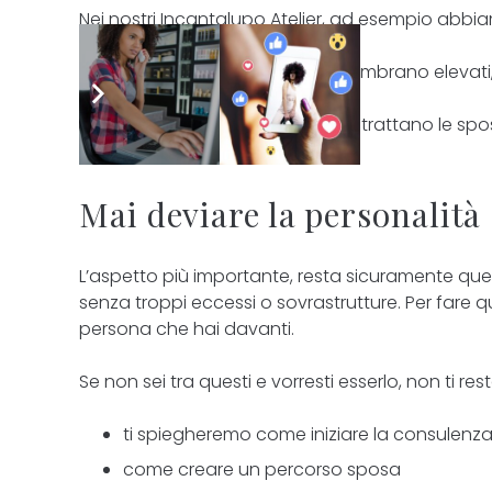
Nei nostri Incantalupo Atelier, ad esempio abbiamo
E non preoccuparti se i costi ti sembrano elevati
Non a caso si sa che i saloni che trattano le spo
Mai deviare la personalità
L’aspetto più importante, resta sicuramente quel
senza troppi eccessi o sovrastrutture. Per fare q
persona che hai davanti.
Se non sei tra questi e vorresti esserlo, non ti res
ti spiegheremo come iniziare la consulenz
come creare un percorso sposa