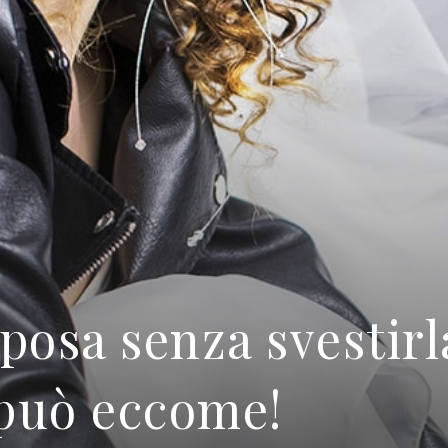
posa senza svestirl
 può eccome!