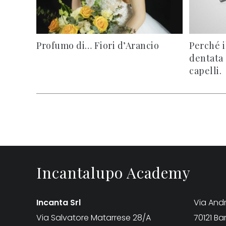
Profumo di… Fiori d’Arancio
Perché i
dentata 
capelli.
Incantalupo Academy
Incanta Srl
Via Andr
Via Salvatore Matarrese 28/A
70121 Bar