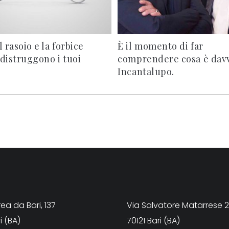
l rasoio e la forbice
È il momento di far
distruggono i tuoi
comprendere cosa è dav
Incantalupo.
ea da Bari, 137
Via Salvatore Matarrese 
i (BA)
70121 Bari (BA)