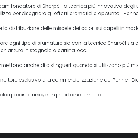
team fondatore di Sharpél, la tecnica più innovativa degli u
tilizza per disegnare gli effetti cromatici è appunto il Pen
de la distribuzione delle miscele dei colori sui capelli in 
eare ogni tipo di sfumature sia con la tecnica Sharpél sia
hiaritura in stagnola o cartina, ecc.
ore, permettono anche di distinguerli quando si utilizzano p
nditore esclusivo alla commercializzazione dei Pennelli Di
olori precisi e unici, non puoi farne a meno.