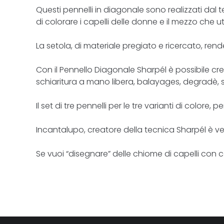
Questi pennelli in diagonale sono realizzati dal 
di colorare i capelli delle donne e il mezzo che u
La setola, di materiale pregiato e ricercato, ren
Con il Pennello Diagonale Sharpél è possibile cr
schiaritura a mano libera, balayages, degradè, sc
Il set di tre pennelli per le tre varianti di col
Incantalupo, creatore della tecnica Sharpél è ve
Se vuoi “disegnare” delle chiome di capelli con c