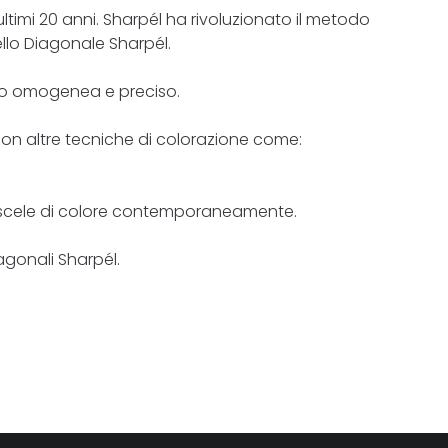
ltimi 20 anni. Sharpél ha rivoluzionato il metodo
nello Diagonale Sharpél.
modo omogenea e preciso.
 con altre tecniche di colorazione come:
iù miscele di colore contemporaneamente.
agonali Sharpél.