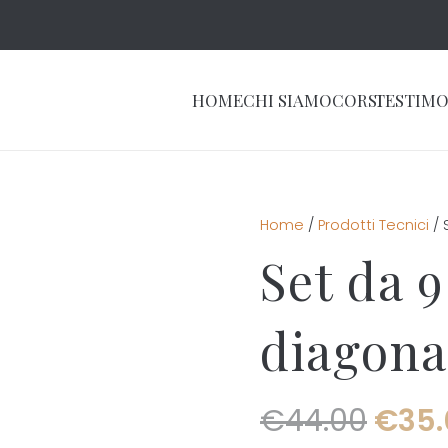
HOME
CHI SIAMO
CORSI
TESTIMO
Home
/
Prodotti Tecnici
/ 
Set da 9
diagona
Il pr
€
44.00
€
35