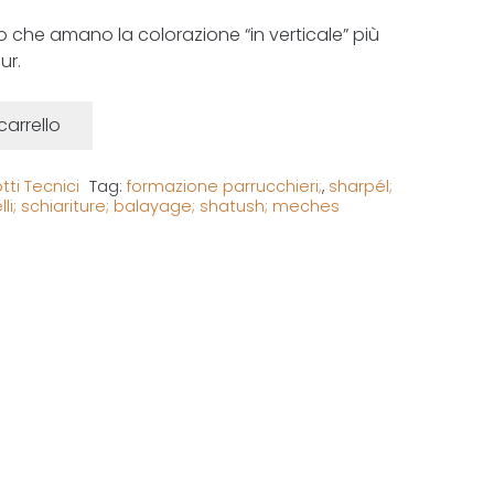
ro che amano la colorazione “in verticale” più
ur.
ali Sharpél quantità
carrello
tti Tecnici
Tag:
formazione parrucchieri;
,
sharpél;
li; schiariture; balayage; shatush; meches