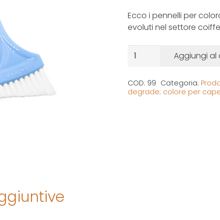
Ecco i pennelli per colo
evoluti nel settore coiffe
Set da 9 pennelli diagon
Aggiungi al 
COD:
99
Categoria:
Prodo
degrade; colore per capel
ggiuntive